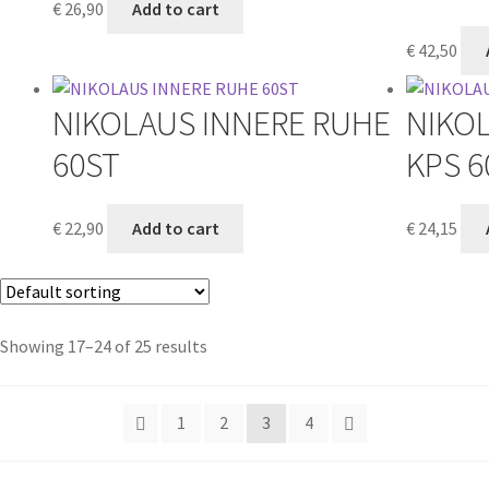
€
26,90
Add to cart
€
42,50
NIKOLAUS INNERE RUHE
NIKOL
60ST
KPS 6
€
22,90
Add to cart
€
24,15
Showing 17–24 of 25 results
1
2
3
4