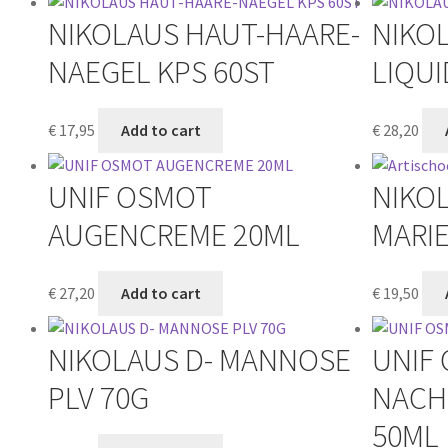
NIKOLAUS HAUT-HAARE-
NIKO
NAEGEL KPS 60ST
LIQUI
€
17,95
Add to cart
€
28,20
UNIF OSMOT
NIKO
AUGENCREME 20ML
MARIE
€
27,20
Add to cart
€
19,50
NIKOLAUS D- MANNOSE
UNIF
PLV 70G
NACH
50ML