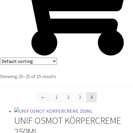
Showing 25–25 of 25 results
←
1
2
3
4
UNIF OSMOT KÖRPERCREME
250ML