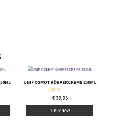
S
 50ML
UNIF OSMOT KÖRPERCREME 250ML
R
€
39,95
a
t
e
BUY NOW
d
0
o
u
t