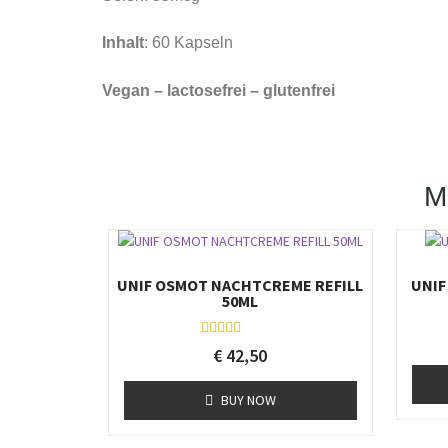
Inhalt
: 60 Kapseln
Vegan – lactosefrei – glutenfrei
UNIF OSMOT NACHTCREME REFILL
UNIF
50ML
R
€
42,50
a
t
e
BUY NOW
d
0
o
u