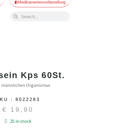
Medikamentenvorbestellung
sein Kps 60St.
n männlichen Organismus
KU : 8022283
€
19,90
25 in stock