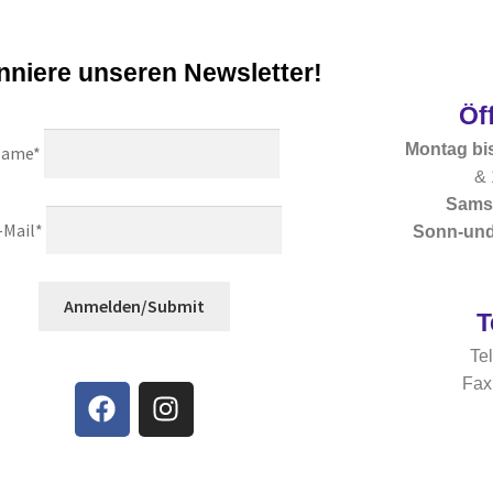
o
o
f
f
5
5
niere unseren Newsletter!
Öf
Montag bis
ame*
& 
Sams
-Mail*
Sonn-und
Anmelden/Submit
T
Te
Fax