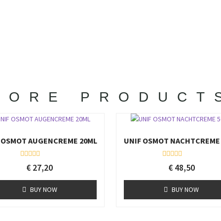
MORE PRODUCT
 OSMOT AUGENCREME 20ML
UNIF OSMOT NACHTCREME
R
R
€
27,20
€
48,50
a
a
t
t
e
e
BUY NOW
BUY NOW
d
d
0
0
o
o
u
u
t
t