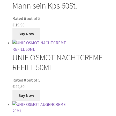
Mann sein Kps 60St.
Rated
0
out of 5
€
19,90
Buy Now
UNIF OSMOT NACHTCREME
REFILL 50ML
Rated
0
out of 5
€
42,50
Buy Now