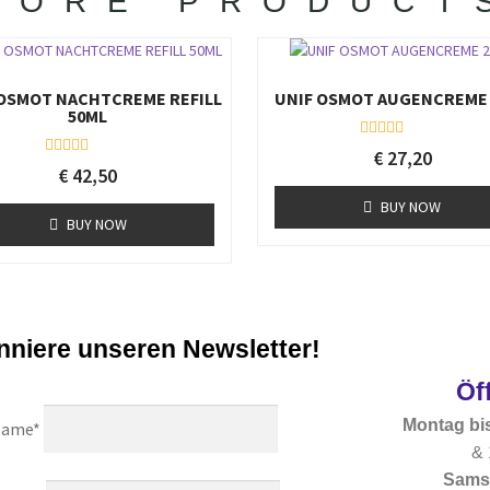
MORE PRODUCT
 OSMOT NACHTCREME REFILL
UNIF OSMOT AUGENCREME
50ML
R
€
27,20
a
R
€
42,50
t
a
e
t
BUY NOW
d
e
BUY NOW
0
d
o
0
u
o
t
u
o
t
f
o
5
f
5
niere unseren Newsletter!
Öf
Montag bis
ame*
& 
Sams