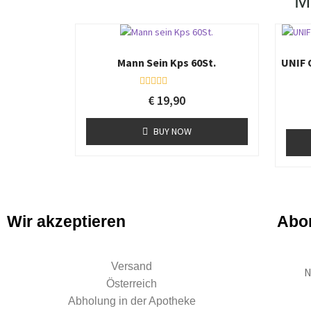
Mann Sein Kps 60St.
UNIF
R
€
19,90
a
t
e
BUY NOW
d
0
o
u
t
o
f
5
Wir akzeptieren
Abon
Versand
N
Österreich
Abholung in der Apotheke