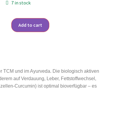
7 in stock
Add to cart
er TCM und im Ayurveda. Die biologisch aktiven
anderem auf Verdauung, Leber, Fettstoffwechsel,
ellen-Curcumin) ist optimal bioverfügbar – es