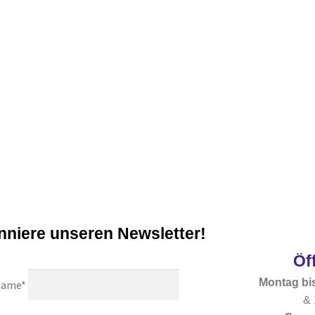
niere unseren Newsletter!
Öf
Montag bis
ame*
& 