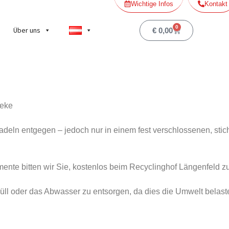
Wichtige Infos
Kontakt
0
Über uns
€
0,00
heke
deln entgegen – jedoch nur in einem fest verschlossenen, stich
ente bitten wir Sie, kostenlos beim Recyclinghof Längenfeld z
ll oder das Abwasser zu entsorgen, da dies die Umwelt belast