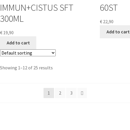
IMMUN+CISTUS SFT
60ST
300ML
€
22,90
Add to cart
€
19,90
Add to cart
Showing 1–12 of 25 results
1
2
3